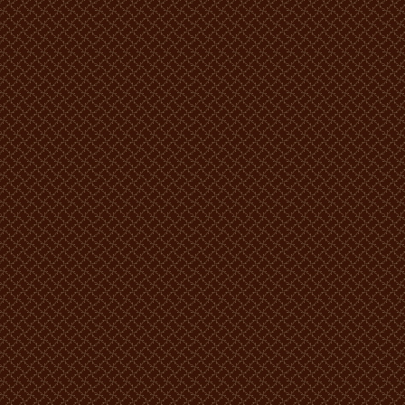
ECONOM
Locuri: 2
Numărul camerelor: 5
În cameră sunt 2 paturi, televizor, telefon, frigider.
Locuri: 4
Numărul camerelor: 2
În cameră sunt 2 paturi, televizor, telefon, frigider.
Prețul:
500 lei MD -1 persoana.