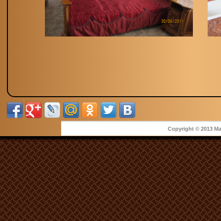
LUX
Copyright © 2013 Ma
Locuri: 2
Numărul camerelor: 5
În cameră sunt pat patrimonial, televizor, condiționer, telefon, frig
Locuri: 2-4
Numărul camerelor: 4
În cameră sunt pat patrimonial,canapea extensibila, televizor, condi
Prețul: