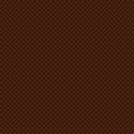
600 lei MD -2 persoane.
750 lei MD -3 persoane.
900 lei MD -4 persoane.