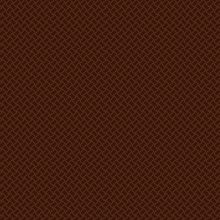
Locuri: 2
Numărul camerelor: 1
Locuri: 1
Numărul camerelor: 1
În cameră sunt pat patrimonial, televizor, condiționer, telefon, frig
Prețul:
800 lei MD -1 persoana.
950 lei MD -2 persoane.