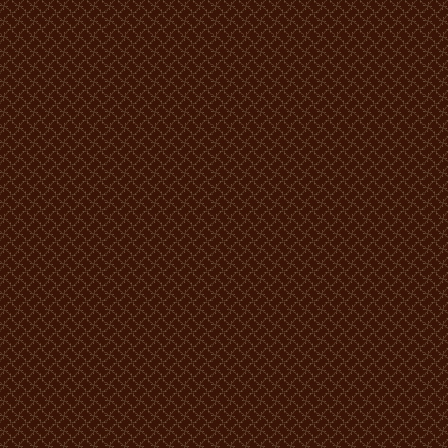
RENOVAT
Locuri: 2
Numărul camerelor: 5
În cameră sunt 2 paturi separate, televizor, telefon, frigider.
Prețul:
750 lei MD -1 persoana.
900 lei MD -2 persoane.