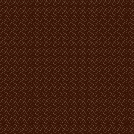
Locuri: 2
Numărul camerelor: 6
În cameră sunt 2 paturi, televizor, telefon, frigider.
Locuri: 4
Numărul camerelor: 1
În cameră sunt 4 paturi separate, televizor, telefon, frigider.
Prețul:
650 lei MD -1 persoana.
800 lei MD -2 persoane.
900 lei MD -3 persoane.
1050 lei MD -4 persoane.