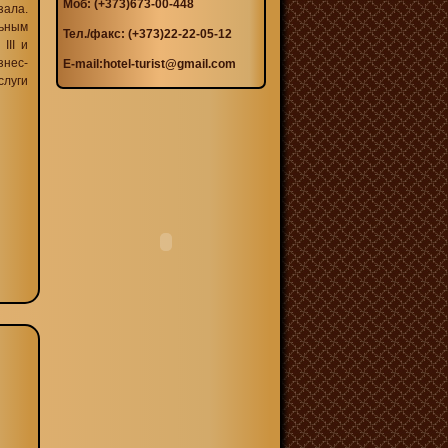
Моб: (+373)673-00-448
зала.
ьным
Тел./факс: (+373)22-22-05-12
III и
знес-
E-mail:
hotel-turist@gmail.com
слуги