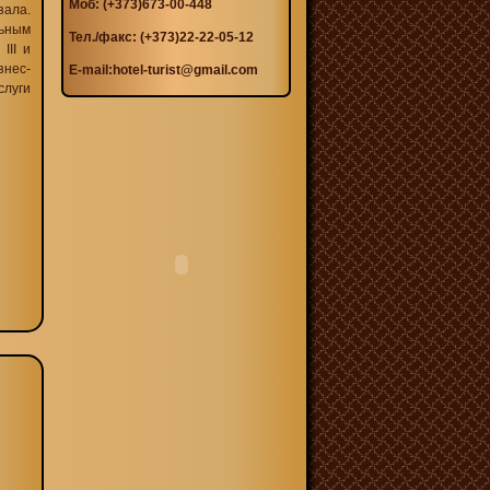
Моб: (+373)673-00-448
зала.
ьным
Тел./факс: (+373)22-22-05-12
III и
знес-
E-mail:
hotel-turist@gmail.com
слуги